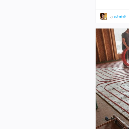
by
admin6