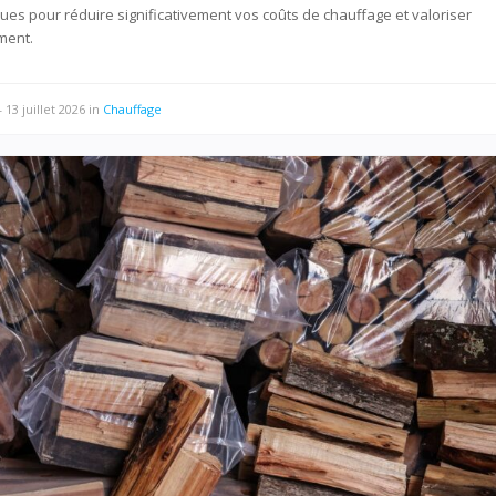
es pour réduire significativement vos coûts de chauffage et valoriser
ment.
—
13 juillet 2026
in
Chauffage