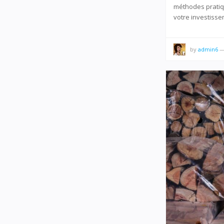
méthodes pratiqu
votre investisse
by
admin6