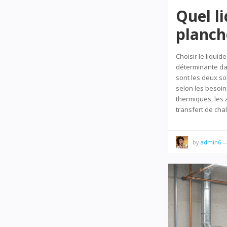
Quel l
planch
Choisir le liqui
déterminante dan
sont les deux so
selon les besoin
thermiques, les 
transfert de cha
by
admin6