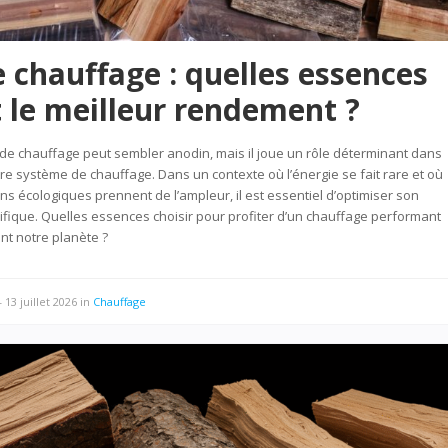
e chauffage : quelles essences
t le meilleur rendement ?
 de chauffage peut sembler anodin, mais il joue un rôle déterminant dans
otre système de chauffage. Dans un contexte où l’énergie se fait rare et où
ns écologiques prennent de l’ampleur, il est essentiel d’optimiser son
fique. Quelles essences choisir pour profiter d’un chauffage performant
nt notre planète ?
—
13 juillet 2026
in
Chauffage