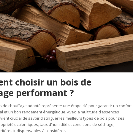
t choisir un bois de
age performant ?
is de chauffage adapté représente une étape clé pour garantir un confort
al et un bon rendement énergétique. Avec la multitude d’essences
evient crucial de savoir distinguer les meilleurs types de bois pour ses
ropriétés calorifiques, taux d’humidité et conditions de séchage,
ritères indispensables à considérer.