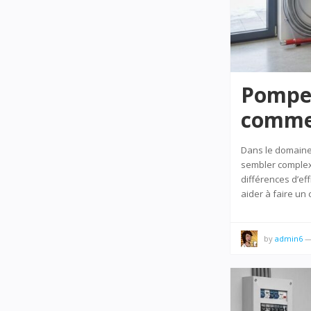
Pompe à
commen
Dans le domaine 
sembler complexe
différences d’eff
aider à faire un
by
admin6