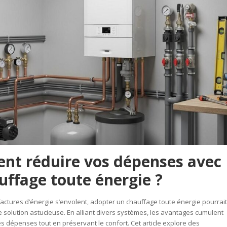
t réduire vos dépenses avec
uffage toute énergie ?
 factures d’énergie s’envolent, adopter un chauffage toute énergie pourrait
e solution astucieuse. En alliant divers systèmes, les avantages cumulent
es dépenses tout en préservant le confort. Cet article explore des