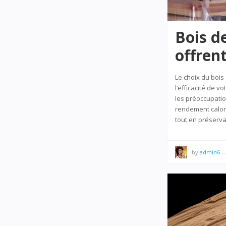
Bois d
offren
Le choix du bois
l’efficacité de v
les préoccupatio
rendement calori
tout en préserva
by
admin6