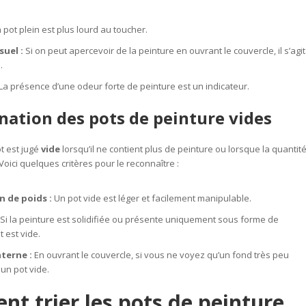
pot plein est plus lourd au toucher.
suel :
Si on peut apercevoir de la peinture en ouvrant le couvercle, il s’agit
.
La présence d’une odeur forte de peinture est un indicateur.
ation des pots de peinture vides
ot est jugé
vide
lorsqu’il ne contient plus de peinture ou lorsque la quantit
Voici quelques critères pour le reconnaître :
n de poids :
Un pot vide est léger et facilement manipulable.
Si la peinture est solidifiée ou présente uniquement sous forme de
t est vide.
terne :
En ouvrant le couvercle, si vous ne voyez qu’un fond très peu
 un pot vide.
t trier les pots de peinture