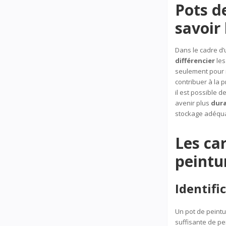
Pots de
savoir 
Dans le cadre d
différencier
les
seulement pour 
contribuer à la 
il est possible 
avenir plus
dur
stockage adéqua
Les ca
peintu
Identifi
Un pot de peint
suffisante de pei