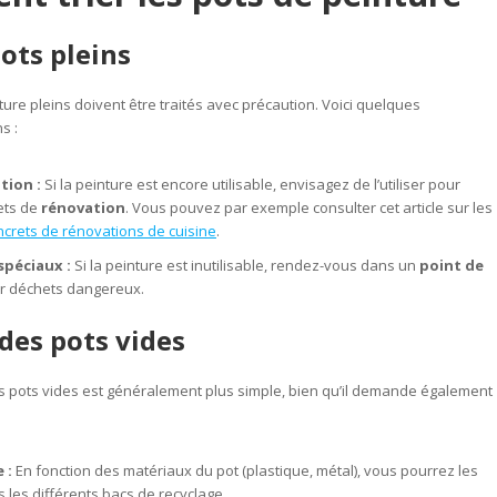
pots pleins
ture pleins doivent être traités avec précaution. Voici quelques
s :
tion :
Si la peinture est encore utilisable, envisagez de l’utiliser pour
ets de
rénovation
. Vous pouvez par exemple consulter cet article sur les
crets de rénovations de cuisine
.
spéciaux :
Si la peinture est inutilisable, rendez-vous dans un
point de
r déchets dangereux.
des pots vides
s pots vides est généralement plus simple, bien qu’il demande également
 :
En fonction des matériaux du pot (plastique, métal), vous pourrez les
les différents bacs de recyclage.