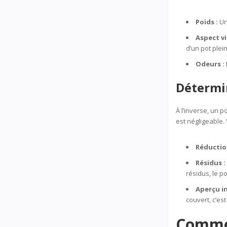
Poids :
Un 
Aspect vi
d’un pot plein
Odeurs :
Détermin
À l’inverse, un p
est négligeable. 
Réductio
Résidus :
résidus, le po
Aperçu in
couvert, c’est
Commen