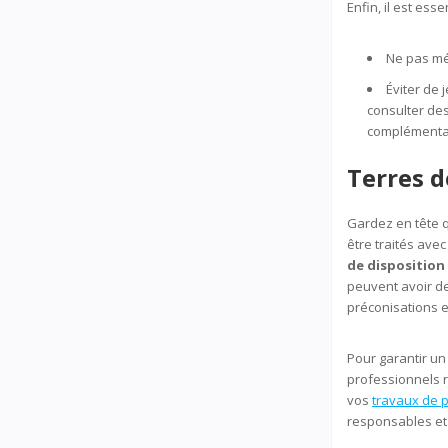
Enfin, il est esse
Ne pas mé
Éviter de 
consulter de
complémentai
Terres 
Gardez en tête q
être traités ave
de dispositio
peuvent avoir d
préconisations en
Pour garantir un
professionnels r
vos
travaux de p
responsables et 