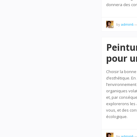
donnera des cons
by
admin6
Peintu
pour u
Choisir la bonne
d’esthétique. En
l’environnement 
organiques volati
et, par conséquen
explorerons les 
vous, et des con
écologique.
by
admin6