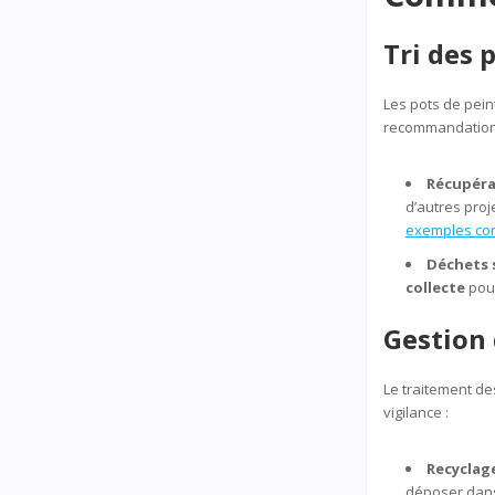
Tri des 
Les pots de pein
recommandation
Récupéra
d’autres proj
exemples con
Déchets 
collecte
pou
Gestion 
Le traitement de
vigilance :
Recyclage
déposer dans 