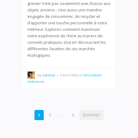
grenier n’est pas seulement une chasse aux
objets anciens ; c’est aussi une manière
engagée de consommer, de recycler et
d’apporter une touche personnelle à votre
intérieur. Explorez comment maximiser
votre expérience de chine au travers de
conseils pratiques, tout en découvrant les
différentes facettes de ces marchés
écologiques.
by
admin6
—
3 avril 2026
in
Décoration
intérieure
PAGINATION
1
2
…
6
SUIVANT
DES
PUBLICATIONS