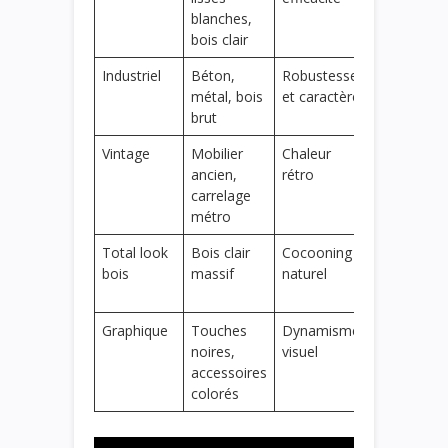
blanches,
cachés
bois clair
Industriel
Béton,
Robustesse
Sol en bét
métal, bois
et caractère
ciré, lumin
brut
acier
Vintage
Mobilier
Chaleur
Objets déc
ancien,
rétro
années 50
carrelage
métro
Total look
Bois clair
Cocooning
Meubles, s
bois
massif
naturel
et accesso
boisés
Graphique
Touches
Dynamisme
Étagères e
noires,
visuel
luminaires
accessoires
design
colorés