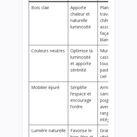
Bois clair
Apporte
Plan de
chaleur et
travail en
naturelle
chêne
luminosité
associé à
façades
blanches
Couleurs neutres
Optimise la
Murs blanc
luminosité
cassé et
et apporte
touches
sérénité
pastel bleu
ciel
Mobilier épuré
Simplifie
Armoire
l’espace et
sans
encourage
poignées
l’ordre
avec
rangements
intégrés
Lumière naturelle
Favorise le
Grande baie
bien-être et
vitrée