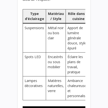
Type
Matériau
Rôle dans la
d’éclairage
/ Style
cuisine
Suspensions
Métal noir
Apport de
ou bois
lumière
clair
générale
douce, style
épuré
Spots LED
Encastrés
Éclaire les
ou sous
plans de
mobilier
travail,
pratique
Lampes
Matières
Ambiance
décoratives
naturelles,
chaleureuse
verre
et
personnalisée