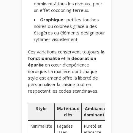
dominant à tous les niveaux, pour
un effet cocooning terreux.
Graphique
: petites touches
noires ou colorées grâce à des
étagères ou éléments design pour
rythmer visuellement.
Ces variations conservent toujours
la
fonctionnalité
et la
décoration
épurée
en cœur d’expérience
nordique. La manière dont chaque
style est amené offre la liberté de
personnaliser la cuisine tout en
respectant les codes scandinaves.
Style
Matériaux
Ambiance
Particular
clés
dominante
Minimaliste
Façades
Pureté et
Sans poign
lisses
efficacité
rangement