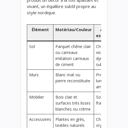
produit un décor à la fois apaisant et
vivant, un équilibre subtil propre au
style nordique.
Élément
Matériau/Couleur
Apport
esthétique
Sol
Parquet chêne clair
Chaleur
ou carreaux
visuelle et
imitation carreaux
dynamisme
de ciment
subtil
Murs
Blanc mat ou
Propreté et
pierre reconstituée
luminosité
amplifiée
Mobilier
Bois clair et
Sobriété et
surfaces très lisses
fraîcheur
blanches ou crème
Accessoires
Plantes en grès,
Charme
textiles naturels
organique