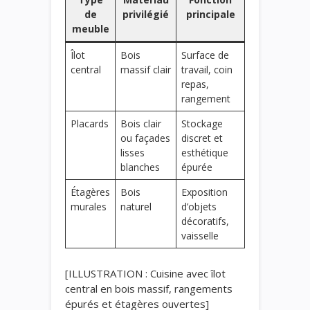
de
privilégié
principale
meuble
Îlot
Bois
Surface de
central
massif clair
travail, coin
repas,
rangement
Placards
Bois clair
Stockage
ou façades
discret et
lisses
esthétique
blanches
épurée
Étagères
Bois
Exposition
murales
naturel
d’objets
décoratifs,
vaisselle
[ILLUSTRATION : Cuisine avec îlot
central en bois massif, rangements
épurés et étagères ouvertes]