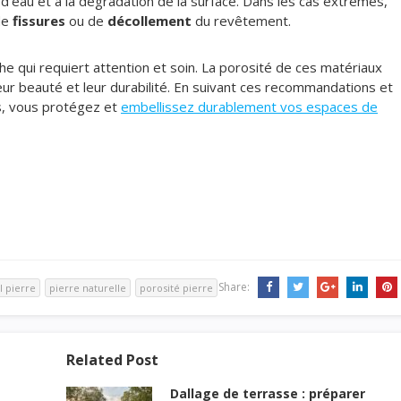
ns d’eau et à la dégradation de la surface. Dans les cas extrêmes,
de
fissures
ou de
décollement
du revêtement.
he qui requiert attention et soin. La porosité de ces matériaux
eur beauté et leur durabilité. En suivant ces recommandations et
s, vous protégez et
embellissez durablement vos espaces de
Share:
l pierre
pierre naturelle
porosité pierre
Related Post
Dallage de terrasse : préparer