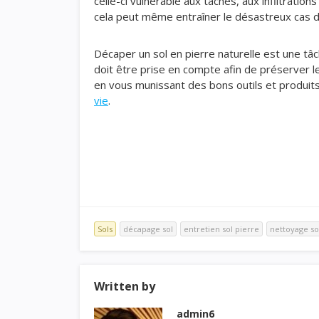
celle-ci vulnérable aux taches, aux infiltratio
cela peut même entraîner le désastreux cas 
Décaper un sol en pierre naturelle est une tâc
doit être prise en compte afin de préserver l
en vous munissant des bons outils et produit
vie
.
Sols
décapage sol
entretien sol pierre
nettoyage so
Written by
admin6