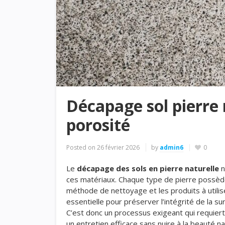
Décapage sol pierre n
porosité
Posted on
26 février 2026
by
admin6
0
Le
décapage des sols en pierre naturelle
n
ces matériaux. Chaque type de pierre possède 
méthode de nettoyage et les produits à utili
essentielle pour préserver l’intégrité de la su
C’est donc un processus exigeant qui requiert
un entretien efficace sans nuire à la beauté nat