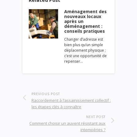
Related Post
Aménagement des
nouveaux locaux
après un
déménagement :
conseils pratiques
Changer d’adresse est
bien plus qu’un simple
déplacement physique ;
c’est une opportunité de
repenser…
PREVIOUS POST
Raccordement à l’assainissement collectif :
les étapes clés à connaître
NEXT POST
Comment choisir un auvent résistant aux
intempéries ?