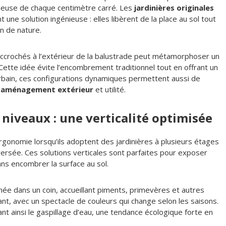
ucieuse de chaque centimètre carré. Les
jardinières originales
ne solution ingénieuse : elles libèrent de la place au sol tout
in de nature.
accrochés à l’extérieur de la balustrade peut métamorphoser un
 Cette idée évite l’encombrement traditionnel tout en offrant un
 urbain, ces configurations dynamiques permettent aussi de
i
aménagement extérieur
et utilité.
 niveaux : une verticalité optimisée
rgonomie lorsqu’ils adoptent des jardinières à plusieurs étages
ersée. Ces solutions verticales sont parfaites pour exposer
ns encombrer la surface au sol.
hée dans un coin, accueillant piments, primevères et autres
sant, avec un spectacle de couleurs qui change selon les saisons.
tant ainsi le gaspillage d’eau, une tendance écologique forte en