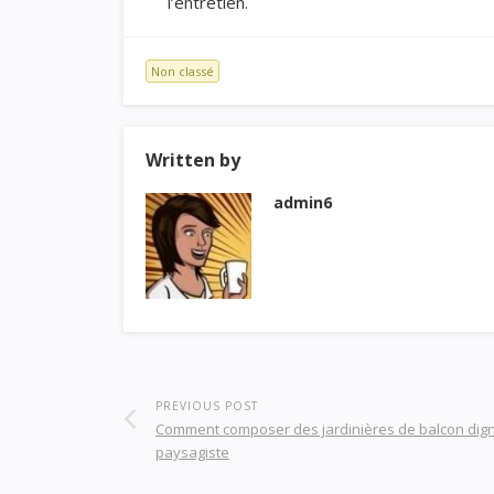
l’entretien.
Non classé
Written by
admin6
PREVIOUS POST
Comment composer des jardinières de balcon dig
paysagiste