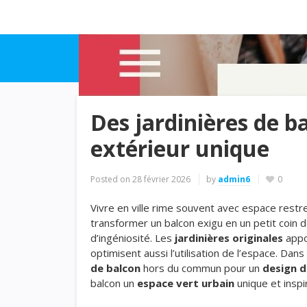
Des jardinières de b
extérieur unique
Posted on
28 février 2026
by
admin6
0
Vivre en ville rime souvent avec espace restrei
transformer un balcon exigu en un petit coin d
d’ingéniosité. Les
jardinières originales
appor
optimisent aussi l’utilisation de l’espace. Da
de balcon
hors du commun pour un
design d
balcon un
espace vert urbain
unique et inspi