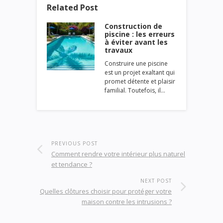
Related Post
Construction de
piscine : les erreurs
à éviter avant les
travaux
Construire une piscine
est un projet exaltant qui
promet détente et plaisir
familial. Toutefois, il…
PREVIOUS POST
Comment rendre votre intérieur plus naturel
et tendance ?
NEXT POST
Quelles clôtures choisir pour protéger votre
maison contre les intrusions ?