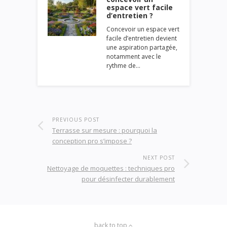
espace vert facile
d’entretien ?
Concevoir un espace vert
facile d’entretien devient
une aspiration partagée,
notamment avec le
rythme de…
PREVIOUS POST
Terrasse sur mesure : pourquoi la
conception pro s’impose ?
NEXT POST
Nettoyage de moquettes : techniques pro
pour désinfecter durablement
back to top