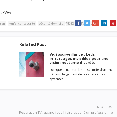
yBcFWw
Share:
ison
renforcer sécurité
sécurité domicile
Système d'alarme
Related Post
Vidéosurveillance : Leds
infrarouges invisibles pour une
vision nocturne discrète
Lorsque la nuit tombe, la sécurité d’un lieu
dépend largement de la capacité des
systèmes…
NEXT POST
Réparation TV : quand faut-il faire appel à un professionnel