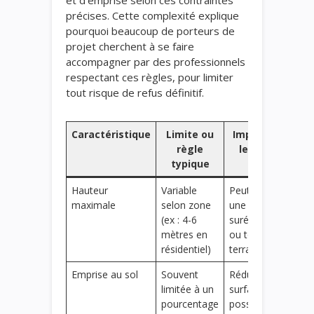
précises. Cette complexité explique
pourquoi beaucoup de porteurs de
projet cherchent à se faire
accompagner par des professionnels
respectant ces règles, pour limiter
tout risque de refus définitif.
Caractéristique
Limite ou
Impact sur
règle
le projet
typique
Hauteur
Variable
Peut interdire
maximale
selon zone
une
(ex : 4-6
surélévation
mètres en
ou toit-
résidentiel)
terrasse
Emprise au sol
Souvent
Réduit la
limitée à un
surface
pourcentage
possible