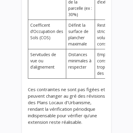
de la
d’extension
parcelle (ex :
30%)
Coefficent
Définit la
Restriction
d’Occupation des
surface de
stricte sur le
Sols (COS)
plancher
volume
maximale
construit
Servitudes de
Distances
Empêche les
vue ou
minimales à
constructions
d’alignement
respecter
trop proches
des limites
Ces contraintes ne sont pas figées et
peuvent changer au gré des révisions
des Plans Locaux d’Urbanisme,
rendant la vérification périodique
indispensable pour vérifier qu’une
extension reste réalisable.