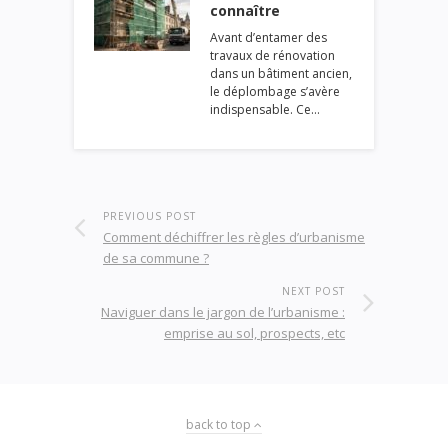
connaître
Avant d’entamer des
travaux de rénovation
dans un bâtiment ancien,
le déplombage s’avère
indispensable. Ce…
PREVIOUS POST
Comment déchiffrer les règles d’urbanisme
de sa commune ?
NEXT POST
Naviguer dans le jargon de l’urbanisme :
emprise au sol, prospects, etc
back to top