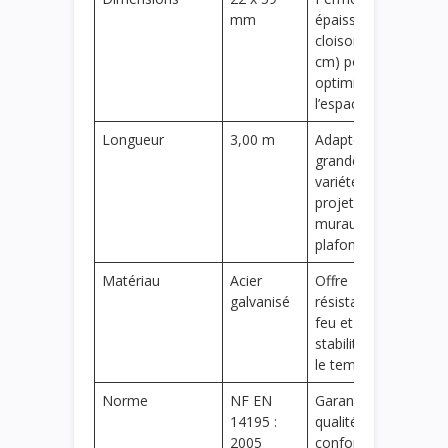
mm
épaisseur de
cloison fine (5
cm) pour
optimiser
l’espace
Longueur
3,00 m
Adapté à une
grande
variété de
projets
muraux et
plafonds
Matériau
Acier
Offre
galvanisé
résistance au
feu et
stabilité dans
le temps
Norme
NF EN
Garantie de
14195 :
qualité et de
2005
conformité