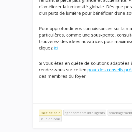
rendant la pièce plus grande et accueillante. P
d’améliorer la luminosité globale. Dès que poss
d’un puits de lumière pour bénéficier d’une s
Pour approfondir vos connaissances sur la man
particulières, comme une sous-pente, consulte
trouverez des idées novatrices pour maximiser
cliquez
ici
.
Si vous êtes en quête de solutions adaptées à u
rendez-vous sur ce lien
pour des conseils pré
des membres du foyer.
Salle de bain
agencements intelligents
aménagement s
salle de bain