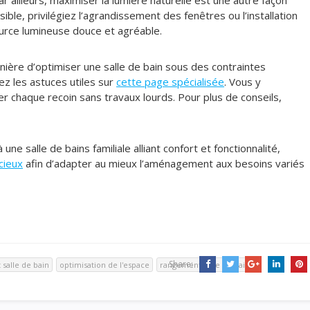
ar ailleurs, maximiser la lumière naturelle est une autre façon
ible, privilégiez l’agrandissement des fenêtres ou l’installation
ource lumineuse douce et agréable.
ière d’optimiser une salle de bain sous des contraintes
z les astuces utiles sur
cette page spécialisée
. Vous y
 chaque recoin sans travaux lourds. Pour plus de conseils,
ne salle de bains familiale alliant confort et fonctionnalité,
cieux
afin d’adapter au mieux l’aménagement aux besoins variés
Share:
alle de bain
optimisation de l'espace
rangement salle de bain