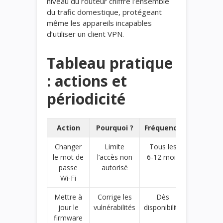
niveau du routeur chiffre l’ensemble
du trafic domestique, protégeant
même les appareils incapables
d’utiliser un client VPN.
Tableau pratique
: actions et
périodicité
Action
Pourquoi ?
Fréquence
Changer
Limite
Tous les
le mot de
l’accès non
6‑12 mois
passe
autorisé
Wi‑Fi
Mettre à
Corrige les
Dès
jour le
vulnérabilités
disponibilité
firmware