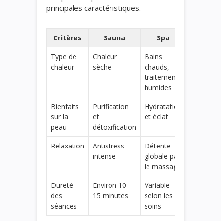
principales caractéristiques.
Critères
Sauna
Spa
Type de
Chaleur
Bains
chaleur
sèche
chauds,
traitements
humides
Bienfaits
Purification
Hydratation
sur la
et
et éclat
peau
détoxification
Relaxation
Antistress
Détente
intense
globale par
le massage
Dureté
Environ 10-
Variable
des
15 minutes
selon les
séances
soins