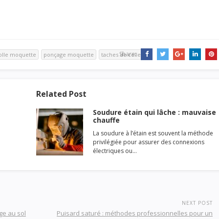
Share:
olle moquette
ponçage moquette
taches de colle
Related Post
Soudure étain qui lâche : mauvaise
chauffe
La soudure à l’étain est souvent la méthode
privilégiée pour assurer des connexions
électriques ou…
NEXT POST
ge au sol
Puisard saturé : méthodes professionnelles pour un