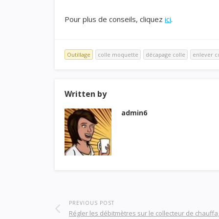
Pour plus de conseils, cliquez
ici
.
Outillage
colle moquette
décapage colle
enlever c
Written by
admin6
PREVIOUS POST
Régler les débitmètres sur le collecteur de chauffa