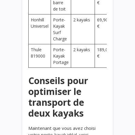
barre
€
de toit
Honhill
Porte-
2 kayaks
69,90
Universel
Kayak
€
Surf
Charge
Thule
Porte-
2 kayaks
189,00
819000
Kayak
€
Portage
Conseils pour
optimiser le
transport de
deux kayaks
Maintenant que vous avez choisi
votre porte-kayak idéal, voici