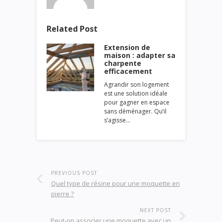
Related Post
Extension de
maison : adapter sa
charpente
efficacement
Agrandir son logement
est une solution idéale
pour gagner en espace
sans déménager. Qu’il
s’agisse…
PREVIOUS POST
Quel type de résine pour une moquette en
pierre ?
NEXT POST
Peut-on associer une moquette avec un