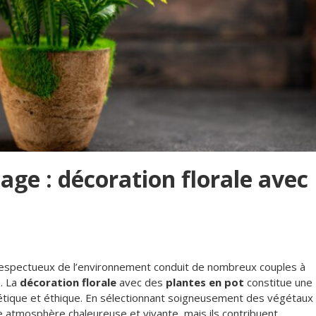
age : décoration florale avec
t respectueux de l’environnement conduit de nombreux couples à
. La
décoration florale
avec des
plantes en pot
constitue une
thétique et éthique. En sélectionnant soigneusement des végétaux
 atmosphère chaleureuse et vivante, mais ils contribuent