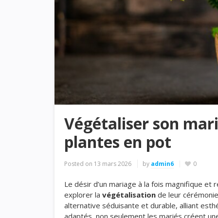
Végétaliser son mari
plantes en pot
Posted on
13 mars 2026
by
admin6
0
Le désir d’un mariage à la fois magnifique e
explorer la
végétalisation
de leur cérémonie
alternative séduisante et durable, alliant es
adaptés, non seulement les mariés créent une