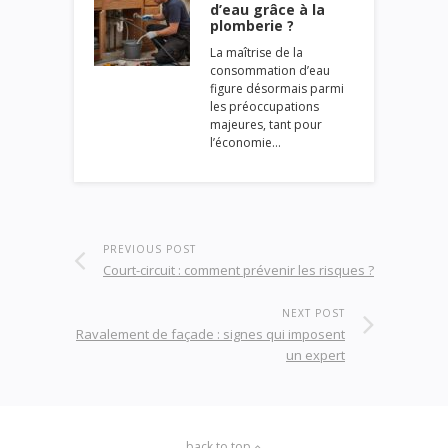
d’eau grâce à la
plomberie ?
La maîtrise de la
consommation d’eau
figure désormais parmi
les préoccupations
majeures, tant pour
l’économie…
PREVIOUS POST
Court-circuit : comment prévenir les risques ?
NEXT POST
Ravalement de façade : signes qui imposent
un expert
back to top