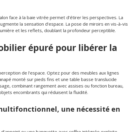
salon face à la baie vitrée permet d’étirer les perspectives. La
 augmente la sensation d’espace. La pose de miroirs en vis-à-vis
lumière et les reflets, doublant la profondeur perceptible.
ilier épuré pour libérer la
a perception de l’espace. Optez pour des meubles aux lignes
anapé monté sur pieds fins et une table basse translucide
usage, combinant rangement avec assises ou fonction bureau,
 objets encombrants qui réduisent la fluidité.
multifonctionnel, une nécessité en
 d’appoint ou une banquette avec coffre intégrée exploite