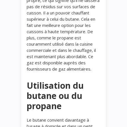
propre, ce qui signifie qu’il ne laissera
pas de résidus sur vos surfaces de
cuisson.
Il
a un pouvoir
chauffant
supérieur à celui du butane. Cela en
fait une meilleure option pour les
cuissons à haute température.
De
plus, c
omme le propane est
couramment utilisé
dans
la cuisine
commerciale et
dans
le chauffage, il
est
maintenant
plus
abordable.
Ce
gaz
est disponible auprès des
fournisseurs de gaz alimentaire
s
.
Utilisation du
butane ou du
propane
Le butane convient davantage à
l’usage à domicile et dans un petit