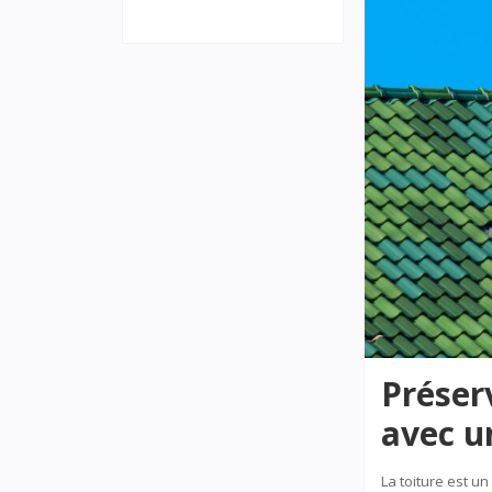
Débroussaillage et pré
Préserver la durabilit
Préserv
avec u
La toiture est u