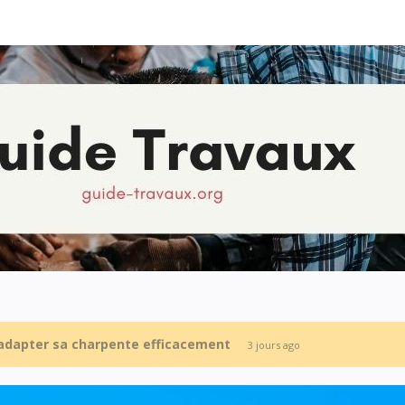
 adapter sa charpente efficacement
3 jours ago
ents résidentiels par des travaux d’asphalte
3 jours ago
 toiture : comment éviter les infiltrations ?
4 jours ago