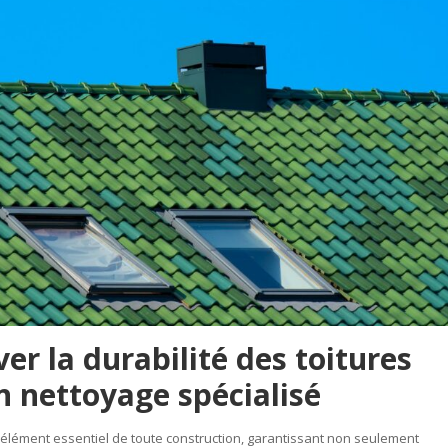
vention des incendies : les bonnes pratiques
5 jours ago
é des toitures avec un nettoyage spécialisé
2 jours ago
er la durabilité des toitures
n nettoyage spécialisé
n élément essentiel de toute construction, garantissant non seulement