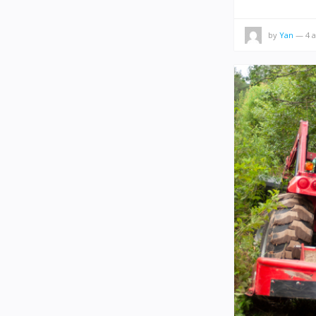
by
Yan
—
4 