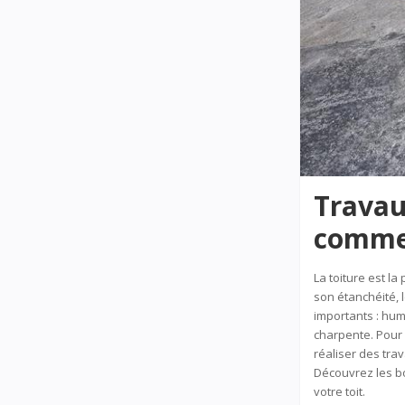
Travau
comment
La toiture est la
son étanchéité, 
importants : hum
charpente. Pour p
réaliser des tra
Découvrez les bon
votre toit.