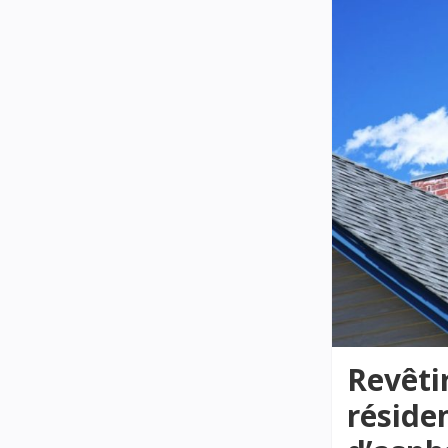
Revêti
réside