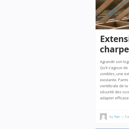
Extens
charpe
Agrandir son lo
Qu’il s’agisse 
combles, une ext
existante. Parmi
vertébrale de la 
sécurité des occ
adapter efficace
by
Yan
—
5 