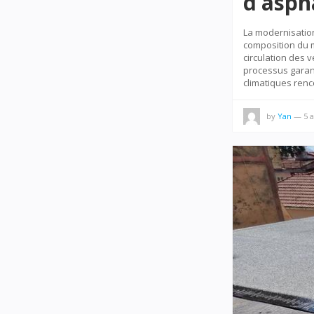
d’asph
La modernisation
composition du m
circulation des v
processus garant
climatiques ren
by
Yan
—
5 