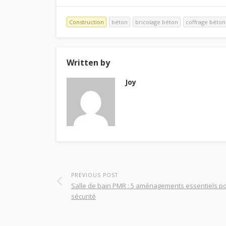
Construction
béton
bricolage béton
coffrage béton
Written by
Joy
PREVIOUS POST
Salle de bain PMR : 5 aménagements essentiels po
sécurité