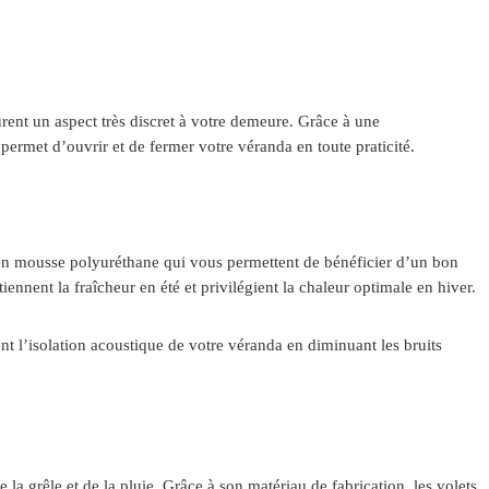
rent un aspect très discret à votre demeure. Grâce à une
 permet d’ouvrir et de fermer votre véranda en toute praticité.
 en mousse polyuréthane qui vous permettent de bénéficier d’un bon
ennent la fraîcheur en été et privilégient la chaleur optimale en hiver.
nt l’isolation acoustique de votre véranda en diminuant les bruits
 la grêle et de la pluie. Grâce à son matériau de fabrication, les volets