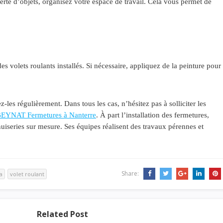
perte d’objets, organisez votre espace de travail. Cela vous permet de
.
 des volets roulants installés. Si nécessaire, appliquez de la peinture pour
z-les régulièrement. Dans tous les cas, n’hésitez pas à solliciter les
EYNAT Fermetures à Nanterre
. À part l’installation des fermetures,
enuiseries sur mesure. Ses équipes réalisent des travaux pérennes et
Share:
a
volet roulant
Related Post